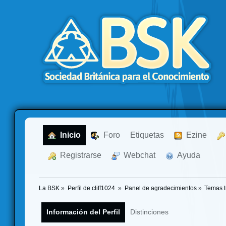
  Inicio
  Foro
Etiquetas
  Ezine
  Registrarse
  Webchat
  Ayuda
La BSK
»
Perfil de cliff1024 
»
Panel de agradecimientos
»
Temas 
Información del Perfil
Distinciones