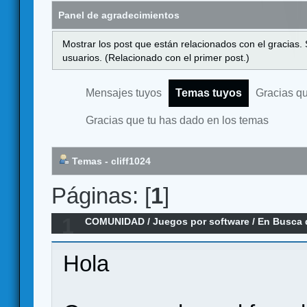
Panel de agradecimientos
Mostrar los post que están relacionados con el gracias.
usuarios. (Relacionado con el primer post.)
Mensajes tuyos
Temas tuyos
Gracias q
Gracias que tu has dado en los temas
Temas - cliff1024
Páginas: [
1
]
1
COMUNIDAD
/
Juegos por software
/
En Busca d
Simulator
Hola