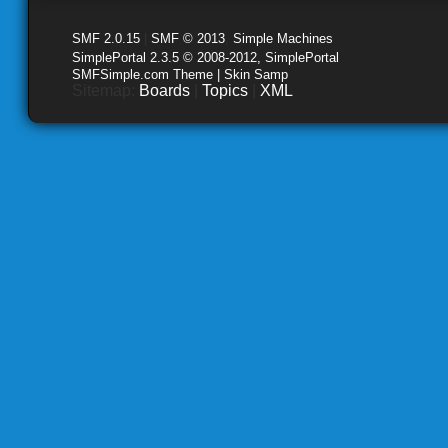
SMF 2.0.15
|
SMF © 2013
,
Simple Machines
SimplePortal 2.3.5 © 2008-2012, SimplePortal
SMFSimple.com Theme | Skin Samp
Sitemap:
Boards
|
Topics
|
XML