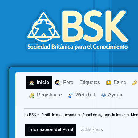
  Inicio
  Foro
Etiquetas
  Ezine
  Registrarse
  Webchat
  Ayuda
La BSK
»
Perfil de aroquesada 
»
Panel de agradecimientos
»
Men
Información del Perfil
Distinciones