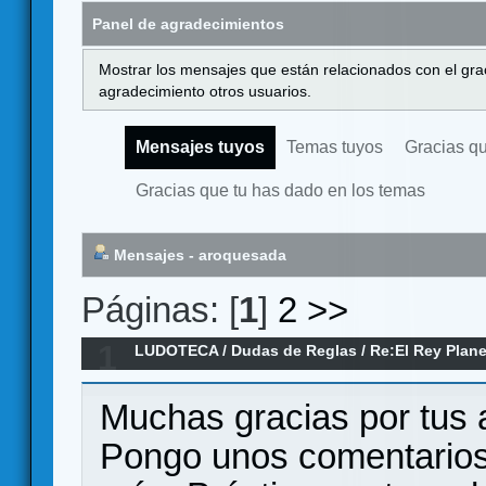
Panel de agradecimientos
Mostrar los mensajes que están relacionados con el gra
agradecimiento otros usuarios.
Mensajes tuyos
Temas tuyos
Gracias q
Gracias que tu has dado en los temas
Mensajes - aroquesada
Páginas: [
1
]
2
>>
1
LUDOTECA
/
Dudas de Reglas
/
Re:El Rey Plane
Muchas gracias por tus a
Pongo unos comentarios 