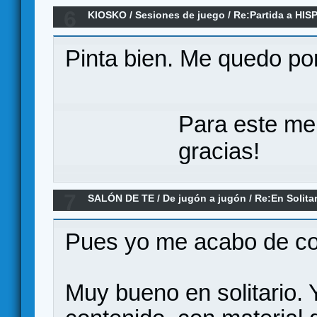
6
KIOSKO
/
Sesiones de juego
/
Re:Partida a HIS
Pinta bien. Me quedo por
Para este me
gracias!
7
SALÓN DE TE
/
De jugón a jugón
/
Re:En Solita
Pues yo me acabo de co
Muy bueno en solitario.