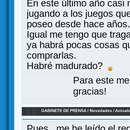
En este último año casi
jugando a los juegos que
poseo desde hace años.
Igual me tengo que trag
ya habrá pocas cosas q
comprarlas.
Habré madurado?
Para este me
gracias!
13
GABINETE DE PRENSA
/
Novedades / Actual
Juegorama (21 de junio en Kickstarter)
Pues...me he leído el r