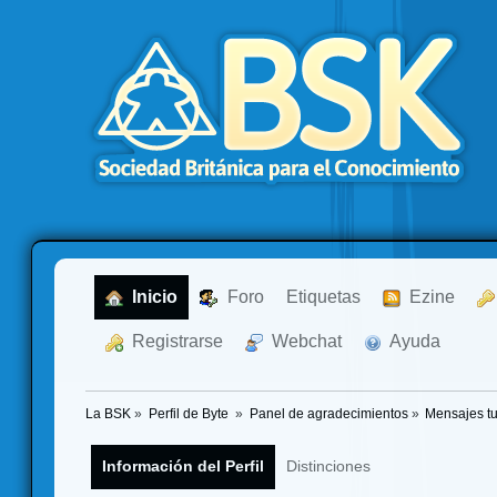
  Inicio
  Foro
Etiquetas
  Ezine
  Registrarse
  Webchat
  Ayuda
La BSK
»
Perfil de Byte 
»
Panel de agradecimientos
»
Mensajes t
Información del Perfil
Distinciones