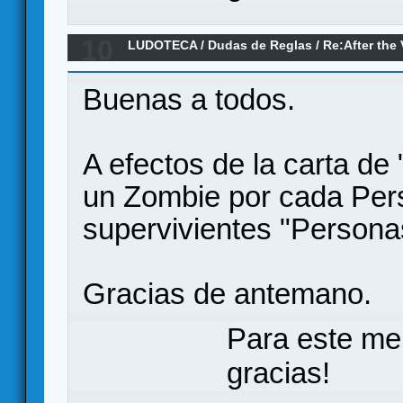
10
LUDOTECA
/
Dudas de Reglas
/
Re:After the
Buenas a todos.
A efectos de la carta d
un Zombie por cada Per
supervivientes "Persona
Gracias de antemano.
Para este me
gracias!