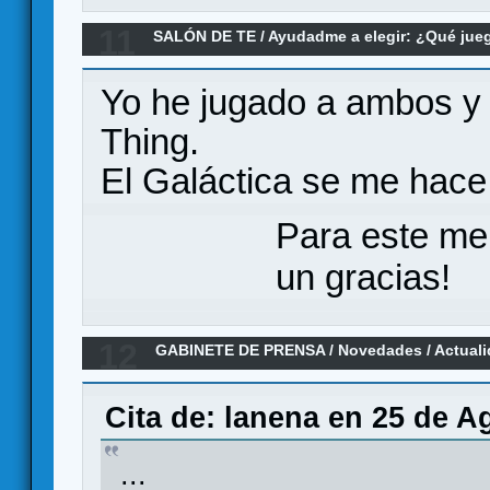
11
SALÓN DE TE
/
Ayudadme a elegir: ¿Qué ju
Re:Battlestar Galactica o The Thing boardg
Yo he jugado a ambos y
Thing.
El Galáctica se me hace
Para este me
un gracias!
12
GABINETE DE PRENSA
/
Novedades / Actual
Games
Cita de: lanena en 25 de A
...