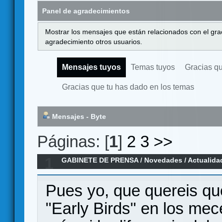
Panel de agradecimientos
Mostrar los mensajes que están relacionados con el gra
agradecimiento otros usuarios.
Mensajes tuyos
Temas tuyos
Gracias q
Gracias que tu has dado en los temas
Mensajes - Byte
Páginas: [
1
]
2
3
>>
1
GABINETE DE PRENSA
/
Novedades / Actualida
Traidores -> 100% superado en GAMEFOUND
Pues yo, que quereis qu
"Early Birds" en los mec