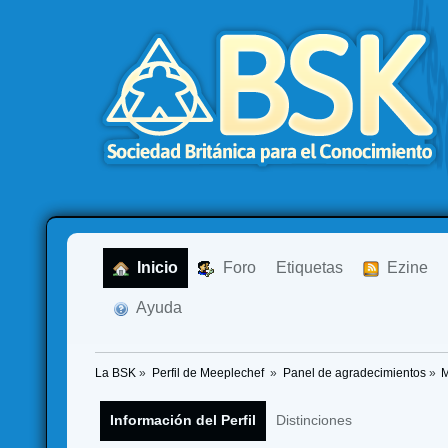
  Inicio
  Foro
Etiquetas
  Ezine
  Ayuda
La BSK
»
Perfil de Meeplechef 
»
Panel de agradecimientos
»
M
Información del Perfil
Distinciones