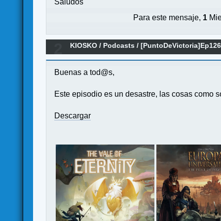
Saludos
Para este mensaje,
1
Mie
2
KIOSKO
/
Podcasts
/
[PuntoDeVictoria]Ep126C
Buenas a tod@s,
Este episodio es un desastre, las cosas como s
Descargar