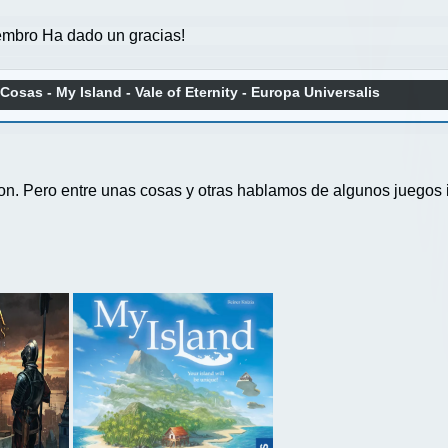
mbro Ha dado un gracias!
osas - My Island - Vale of Eternity - Europa Universalis
on. Pero entre unas cosas y otras hablamos de algunos juegos 