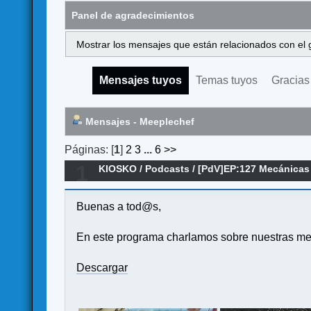
Panel de agradecimientos
Mostrar los mensajes que están relacionados con el 
Mensajes tuyos
Temas tuyos
Gracias
Mensajes - Meeplechef
Páginas: [
1
]
2
3
...
6
>>
1
KIOSKO
/
Podcasts
/
[PdV]EP:127 Mecánicas 
Buenas a tod@s,
En este programa charlamos sobre nuestras me
Descargar