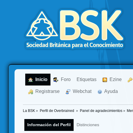
  Inicio
  Foro
Etiquetas
  Ezine
  Registrarse
  Webchat
  Ayuda
La BSK
»
Perfil de Overbrained 
»
Panel de agradecimientos
»
Men
Información del Perfil
Distinciones