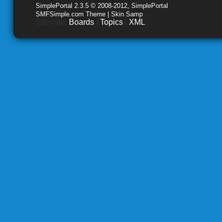
SimplePortal 2.3.5 © 2008-2012, SimplePortal
SMFSimple.com Theme | Skin Samp
Sitemap:
Boards
|
Topics
|
XML