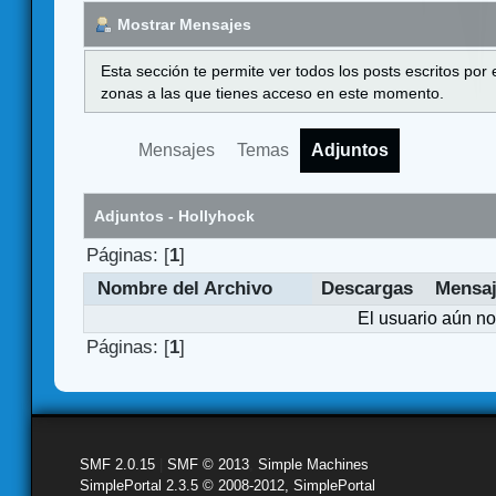
Mostrar Mensajes
Esta sección te permite ver todos los posts escritos por
zonas a las que tienes acceso en este momento.
Mensajes
Temas
Adjuntos
Adjuntos - Hollyhock
Páginas: [
1
]
Nombre del Archivo
Descargas
Mensa
El usuario aún no
Páginas: [
1
]
SMF 2.0.15
|
SMF © 2013
,
Simple Machines
SimplePortal 2.3.5 © 2008-2012, SimplePortal