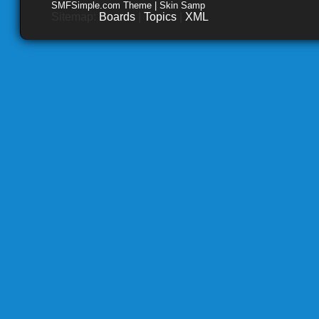
SMFSimple.com Theme | Skin Samp
Sitemap:
Boards
|
Topics
|
XML