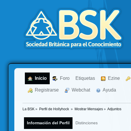
  Inicio
  Foro
Etiquetas
  Ezine
  Registrarse
  Webchat
  Ayuda
La BSK
»
Perfil de Hollyhock 
»
Mostrar Mensajes
»
Adjuntos
Información del Perfil
Distinciones