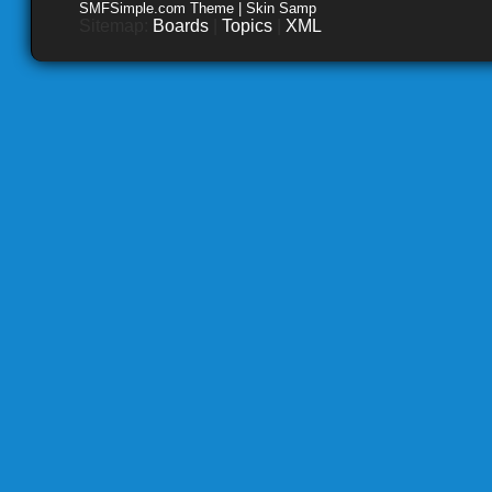
SMFSimple.com Theme | Skin Samp
Sitemap:
Boards
|
Topics
|
XML