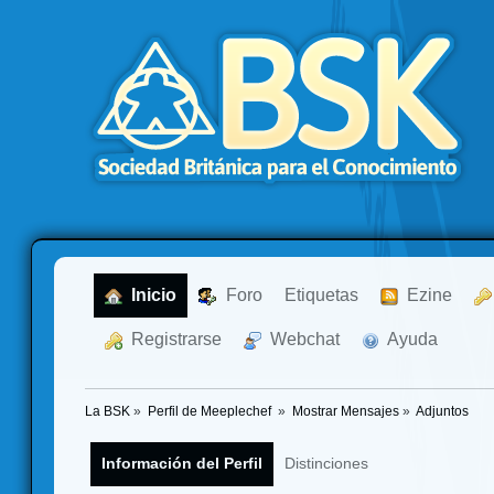
  Inicio
  Foro
Etiquetas
  Ezine
  Registrarse
  Webchat
  Ayuda
La BSK
»
Perfil de Meeplechef 
»
Mostrar Mensajes
»
Adjuntos
Información del Perfil
Distinciones