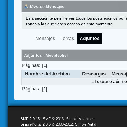
Mostrar Mensajes
Esta sección te permite ver todos los posts escritos por
zonas a las que tienes acceso en este momento.
Mensajes
Temas
Adjuntos
Adjuntos - Meeplechef
Páginas: [
1
]
Nombre del Archivo
Descargas
Mensa
El usuario aún no
Páginas: [
1
]
SMF 2.0.15
|
SMF © 2013
,
Simple Machines
SimplePortal 2.3.5 © 2008-2012, SimplePortal