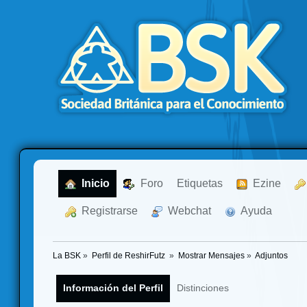
  Inicio
  Foro
Etiquetas
  Ezine
  Registrarse
  Webchat
  Ayuda
La BSK
»
Perfil de ReshirFutz 
»
Mostrar Mensajes
»
Adjuntos
Información del Perfil
Distinciones