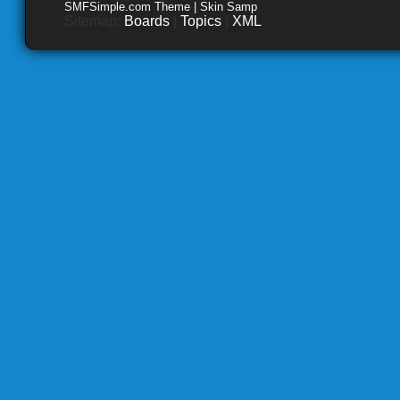
SMFSimple.com Theme | Skin Samp
Sitemap:
Boards
|
Topics
|
XML