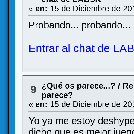
«
en:
15 de Diciembre de 20
Probando... probando...
Entrar al chat de LA
¿Qué os parece...?
/
Re
9
parece?
«
en:
15 de Diciembre de 20
Yo ya me estoy deshype
dicho que es mejor jueg