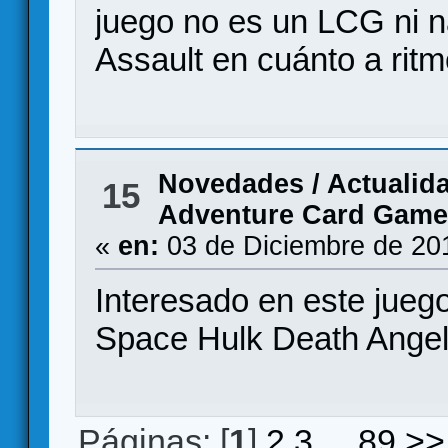
juego no es un LCG ni n
Assault en cuánto a rit
Novedades / Actualid
15
Adventure Card Game
«
en:
03 de Diciembre de 20
Interesado en este jueg
Space Hulk Death Angel
Páginas: [
1
]
2
3
...
89
>>