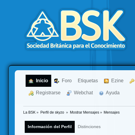
  Inicio
  Foro
Etiquetas
  Ezine
  Registrarse
  Webchat
  Ayuda
La BSK
»
Perfil de skyzo 
»
Mostrar Mensajes
»
Mensajes
Información del Perfil
Distinciones