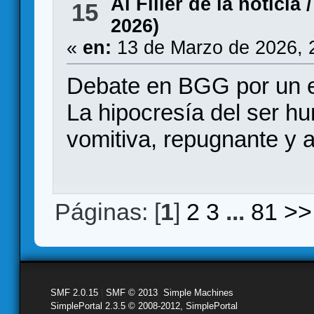
Al Filler de la noticia
15
2026)
«
en:
13 de Marzo de 2026, 
Debate en BGG por un
La hipocresía del ser 
vomitiva, repugnante y 
Páginas: [
1
]
2
3
...
81
>>
SMF 2.0.15
|
SMF © 2013
,
Simple Machines
SimplePortal 2.3.5 © 2008-2012, SimplePortal