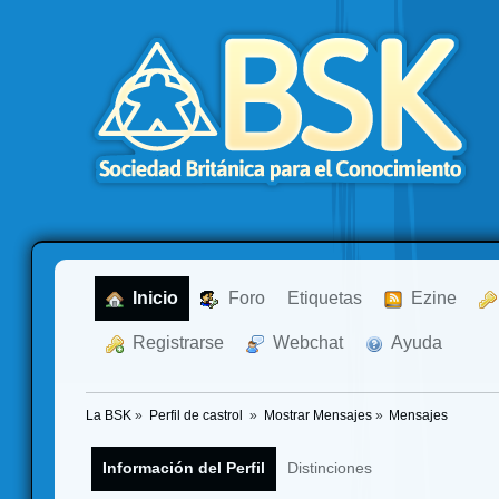
  Inicio
  Foro
Etiquetas
  Ezine
  Registrarse
  Webchat
  Ayuda
La BSK
»
Perfil de castrol 
»
Mostrar Mensajes
»
Mensajes
Información del Perfil
Distinciones