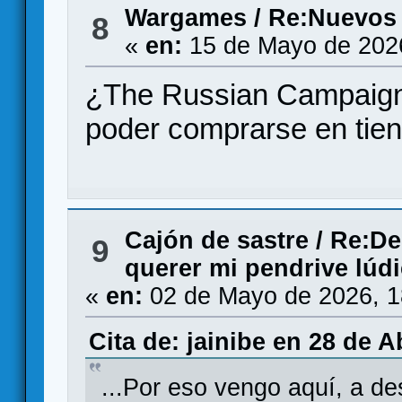
Wargames
/
Re:Nuevos
8
«
en:
15 de Mayo de 202
¿The Russian Campaign 
poder comprarse en tie
Cajón de sastre
/
Re:Des
9
querer mi pendrive lúd
«
en:
02 de Mayo de 2026, 1
Cita de: jainibe en 28 de A
...Por eso vengo aquí, a d