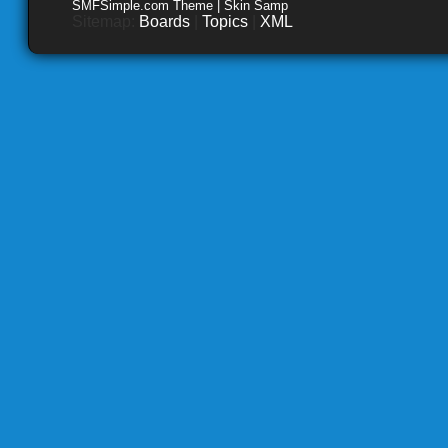
SMFSimple.com Theme | Skin Samp
Sitemap:
Boards
|
Topics
|
XML