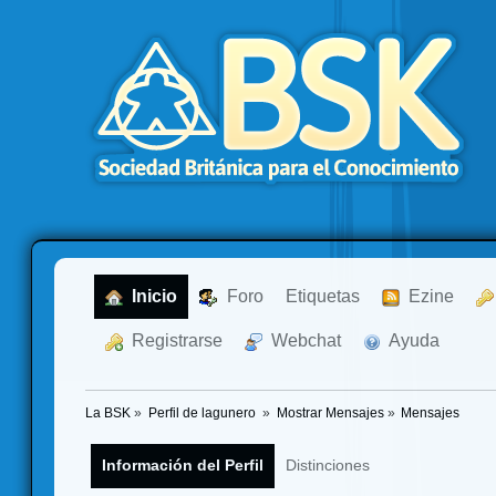
  Inicio
  Foro
Etiquetas
  Ezine
  Registrarse
  Webchat
  Ayuda
La BSK
»
Perfil de lagunero 
»
Mostrar Mensajes
»
Mensajes
Información del Perfil
Distinciones