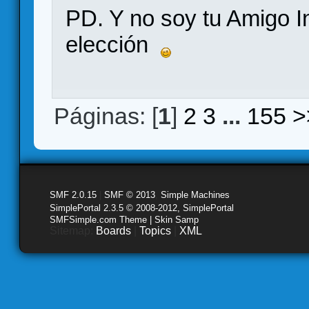
PD. Y no soy tu Amigo I
elección
Páginas: [
1
]
2
3
...
155
>
SMF 2.0.15
|
SMF © 2013
,
Simple Machines
SimplePortal 2.3.5 © 2008-2012, SimplePortal
SMFSimple.com Theme | Skin Samp
Sitemap:
Boards
|
Topics
|
XML