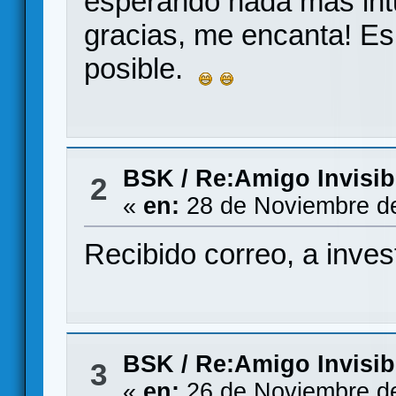
esperando nada más int
gracias, me encanta! Es
posible.
BSK
/
Re:Amigo Invisib
2
«
en:
28 de Noviembre de
Recibido correo, a inve
BSK
/
Re:Amigo Invisib
3
«
en:
26 de Noviembre de