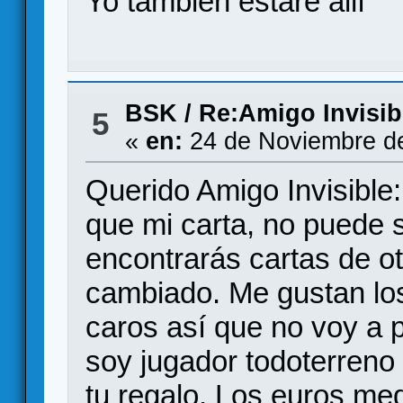
Yo también estaré allí
BSK
/
Re:Amigo Invisib
5
«
en:
24 de Noviembre de
Querido Amigo Invisible
que mi carta, no puede s
encontrarás cartas de o
cambiado. Me gustan lo
caros así que no voy a p
soy jugador todoterreno
tu regalo. Los euros med