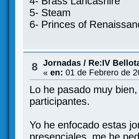
4- Brass Lancashire
5- Steam
6- Princes of Renaissan
Jornadas
/
Re:IV Bellot
8
«
en:
01 de Febrero de 2
Lo he pasado muy bien, 
participantes.
Yo he enfocado estas j
presenciales, me he pedi