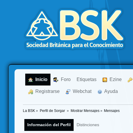
  Inicio
  Foro
Etiquetas
  Ezine
  Registrarse
  Webchat
  Ayuda
La BSK
»
Perfil de Sorgar 
»
Mostrar Mensajes
»
Mensajes
Información del Perfil
Distinciones