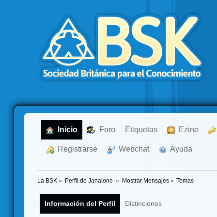
  Inicio
  Foro
Etiquetas
  Ezine
  Registrarse
  Webchat
  Ayuda
La BSK
»
Perfil de Janalone 
»
Mostrar Mensajes
»
Temas
Información del Perfil
Distinciones