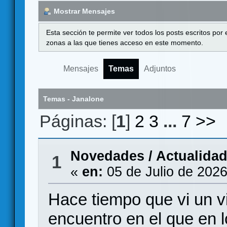
Mostrar Mensajes
Esta sección te permite ver todos los posts escritos por
zonas a las que tienes acceso en este momento.
Mensajes
Temas
Adjuntos
Temas - Janalone
Páginas: [
1
]
2
3
...
7
>>
Novedades / Actualida
1
«
en:
05 de Julio de 2026
Hace tiempo que vi un 
encuentro en el que en 