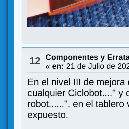
Componentes y Errat
12
«
en:
21 de Julio de 20
En el nivel III de mejora
cualquier Ciclobot...." 
robot......", en el table
expuesto.