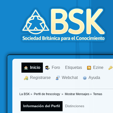
  Inicio
  Foro
Etiquetas
  Ezine
  Registrarse
  Webchat
  Ayuda
La BSK
»
Perfil de frescology 
»
Mostrar Mensajes
»
Temas
Información del Perfil
Distinciones