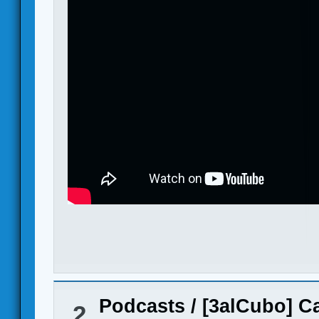
Podcasts
/
[3alCubo] C
2