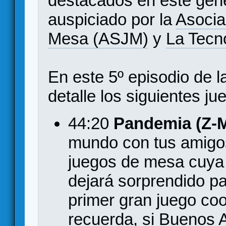
destacados en este gén
auspiciado por la
Asocia
Mesa (ASJM)
y
La Tecn
En este 5º episodio de 
detalle los siguientes ju
44:20
Pandemia (Z-
mundo con tus amigos
juegos de mesa cuya e
dejará sorprendido par
primer gran juego co
recuerda, si Buenos A