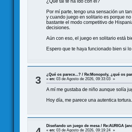
¿Qué tal te ha ido con él?
Por mí parte, tengo una sensación un tan
y cuando juego en solitario es porque n
bastante el modo competitivo de Hispani
decisiones.
Aún con eso, el juego en solitario está 
Espero que te haya funcionado bien si l
¿Qué os parece...?
/
Re:Monopoly, ¿qué os pa
3
«
en:
03 de Agosto de 2026, 09:33:03 »
A mí me gustaba de niño aunque solía jug
Hoy día, me parece una autentica tortura
Diseñando un juego de mesa
/
Re:AURIGA (anci
4
«
en:
03 de Agosto de 2026, 09:19:24 »