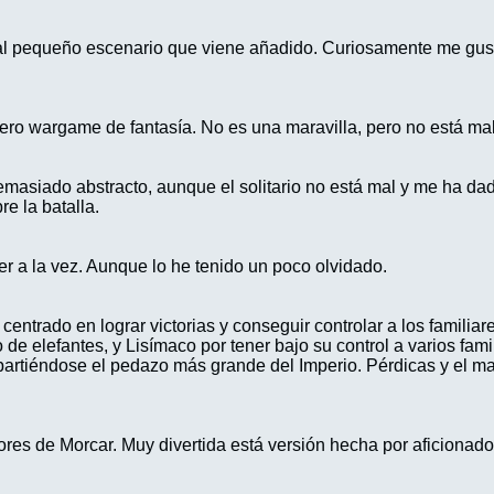
a al pequeño escenario que viene añadido. Curiosamente me gus
gero wargame de fantasía. No es una maravilla, pero no está mal
Demasiado abstracto, aunque el solitario no está mal y me ha da
e la batalla.
er a la vez. Aunque lo he tenido un poco olvidado.
entrado en lograr victorias y conseguir controlar a los familiar
o de elefantes, y Lisímaco por tener bajo su control a varios fa
epartiéndose el pedazo más grande del Imperio. Pérdicas y el ma
ores de Morcar. Muy divertida está versión hecha por aficionad