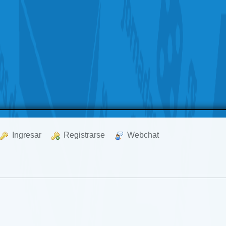
  Ingresar
  Registrarse
  Webchat