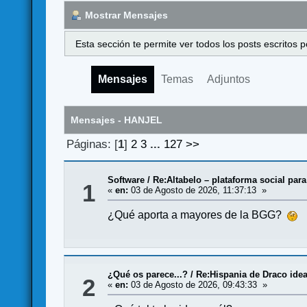
Mostrar Mensajes
Esta sección te permite ver todos los posts escritos
Mensajes
Temas
Adjuntos
Mensajes - HANJEL
Páginas: [
1
]
2
3
...
127
>>
Software
/
Re:Altabelo – plataforma social par
1
«
en:
03 de Agosto de 2026, 11:37:13 »
¿Qué aporta a mayores de la BGG?
¿Qué os parece...?
/
Re:Hispania de Draco ide
2
«
en:
03 de Agosto de 2026, 09:43:33 »