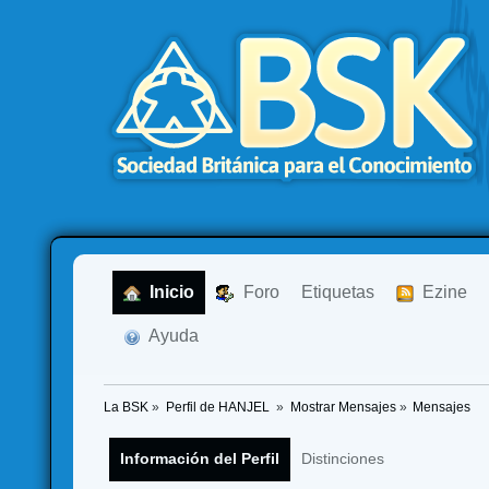
  Inicio
  Foro
Etiquetas
  Ezine
  Ayuda
La BSK
»
Perfil de HANJEL 
»
Mostrar Mensajes
»
Mensajes
Información del Perfil
Distinciones