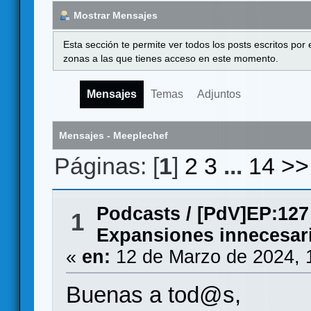
Mostrar Mensajes
Esta sección te permite ver todos los posts escritos por
zonas a las que tienes acceso en este momento.
Mensajes
Temas
Adjuntos
Mensajes - Meeplechef
Páginas: [
1
]
2
3
...
14
>>
Podcasts
/
[PdV]EP:127
1
Expansiones innecesari
«
en:
12 de Marzo de 2024, 
Buenas a tod@s,