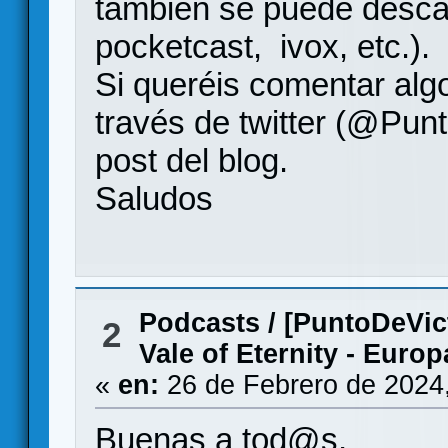
también se puede descar
pocketcast, ivox, etc.).
Si queréis comentar algo
través de twitter (@Punt
post del blog.
Saludos
Podcasts
/
[PuntoDeVic
2
Vale of Eternity - Europ
«
en:
26 de Febrero de 2024
Buenas a tod@s,