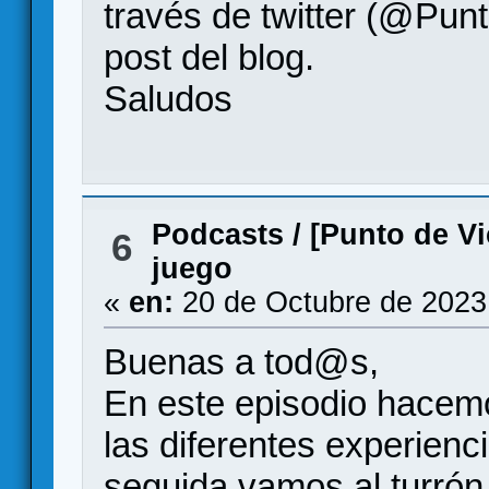
través de twitter (@Punt
post del blog.
Saludos
Podcasts
/
[Punto de V
6
juego
«
en:
20 de Octubre de 2023
Buenas a tod@s,
En este episodio hacem
las diferentes experienc
seguida vamos al turró