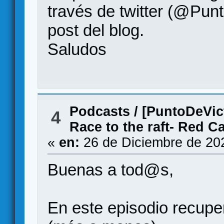
través de twitter (@Punt
post del blog.
Saludos
Podcasts
/
[PuntoDeVict
4
Race to the raft- Red C
«
en:
26 de Diciembre de 20
Buenas a tod@s,
En este episodio recupe