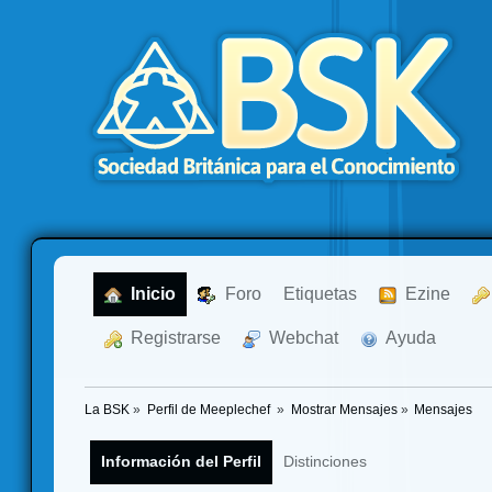
  Inicio
  Foro
Etiquetas
  Ezine
  Registrarse
  Webchat
  Ayuda
La BSK
»
Perfil de Meeplechef 
»
Mostrar Mensajes
»
Mensajes
Información del Perfil
Distinciones