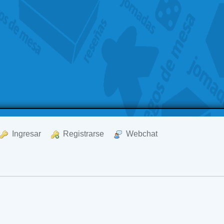
  Ingresar
  Registrarse
  Webchat