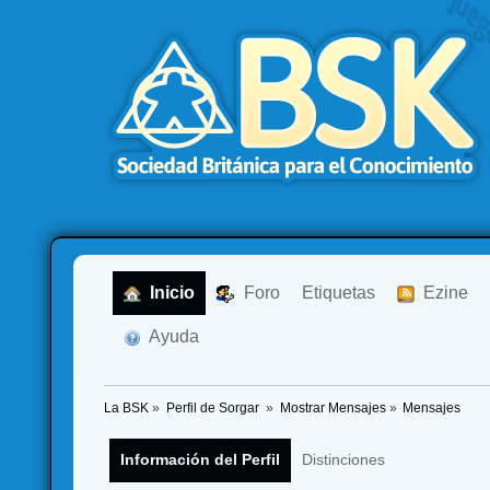
  Inicio
  Foro
Etiquetas
  Ezine
  Ayuda
La BSK
»
Perfil de Sorgar 
»
Mostrar Mensajes
»
Mensajes
Información del Perfil
Distinciones