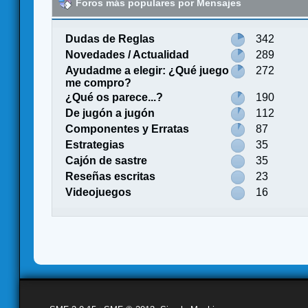
Foros más populares por Mensajes
Dudas de Reglas
342
Novedades / Actualidad
289
Ayudadme a elegir: ¿Qué juego
272
me compro?
¿Qué os parece...?
190
De jugón a jugón
112
Componentes y Erratas
87
Estrategias
35
Cajón de sastre
35
Reseñas escritas
23
Videojuegos
16