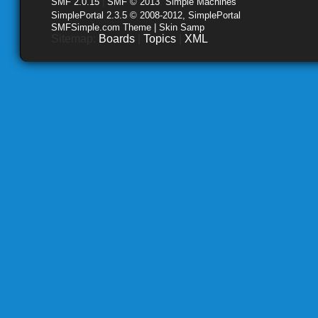
SMF 2.0.15
|
SMF © 2013
,
Simple Machines
SimplePortal 2.3.5 © 2008-2012, SimplePortal
SMFSimple.com Theme | Skin Samp
Sitemap:
Boards
|
Topics
|
XML