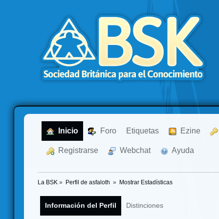
  Inicio
  Foro
Etiquetas
  Ezine
  Registrarse
  Webchat
  Ayuda
La BSK
»
Perfil de asfaloth 
»
Mostrar Estadísticas
Información del Perfil
Distinciones