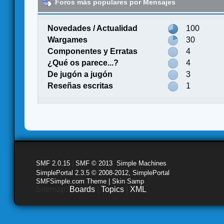
Foros más populares por Mensajes
Novedades / Actualidad
100
Wargames
30
Componentes y Erratas
4
¿Qué os parece...?
4
De jugón a jugón
3
Reseñas escritas
1
SMF 2.0.15
|
SMF © 2013
,
Simple Machines
SimplePortal 2.3.5 © 2008-2012, SimplePortal
SMFSimple.com Theme | Skin Samp
Sitemap:
Boards
|
Topics
|
XML