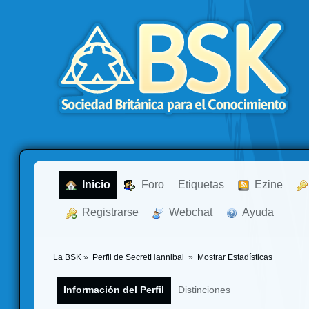
  Inicio
  Foro
Etiquetas
  Ezine
  Registrarse
  Webchat
  Ayuda
La BSK
»
Perfil de SecretHannibal 
»
Mostrar Estadísticas
Información del Perfil
Distinciones