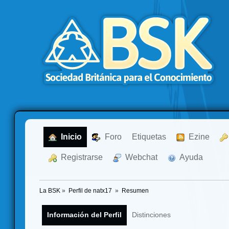
  Inicio
  Foro
Etiquetas
  Ezine
  Registrarse
  Webchat
  Ayuda
La BSK
»
Perfil de natx17 
»
Resumen
Información del Perfil
Distinciones