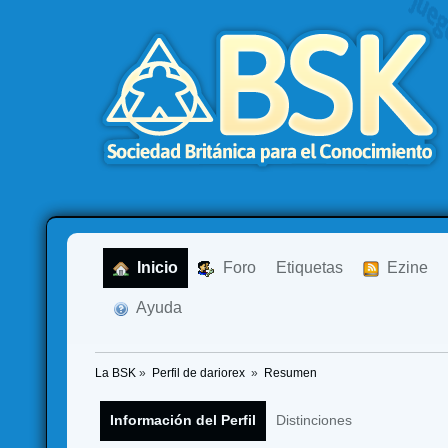
  Inicio
  Foro
Etiquetas
  Ezine
  Ayuda
La BSK
»
Perfil de dariorex 
»
Resumen
Información del Perfil
Distinciones