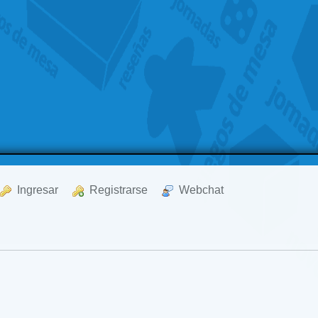
  Ingresar
  Registrarse
  Webchat