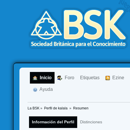
  Inicio
  Foro
Etiquetas
  Ezine
  Ayuda
La BSK
»
Perfil de kalala 
»
Resumen
Información del Perfil
Distinciones