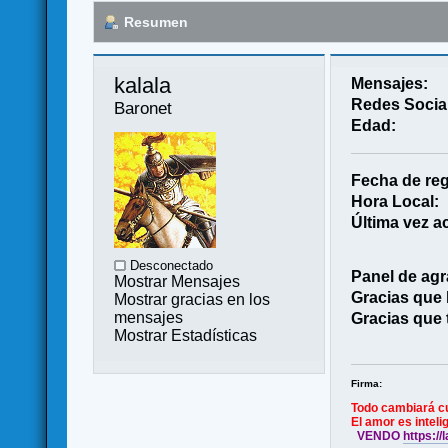
Resumen
kalala 
Mensajes:
Redes Socia
Baronet
Edad:
Fecha de reg
Hora Local:
Última vez ac
Desconectado
Panel de agr
Mostrar Mensajes
Gracias que
Mostrar gracias en los
mensajes
Gracias que 
Mostrar Estadísticas
Firma:
Todo cambiará cua
El amor es intelig
VENDO
https:/