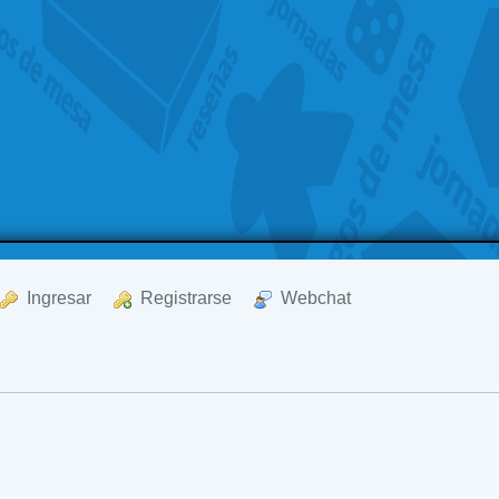
  Ingresar
  Registrarse
  Webchat