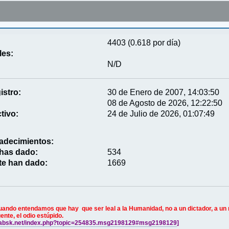
4403 (0.618 por día)
les:
N/D
istro:
30 de Enero de 2007, 14:03:50
08 de Agosto de 2026, 12:22:50
tivo:
24 de Julio de 2026, 01:07:49
adecimientos:
 has dado:
534
te han dado:
1669
ndo entendamos que hay que ser leal a la Humanidad, no a un dictador, a un rey
ente, el odio estúpido.
/labsk.net/index.php?topic=254835.msg2198129#msg2198129
]