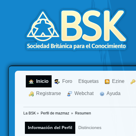
  Inicio
  Foro
Etiquetas
  Ezine
  Registrarse
  Webchat
  Ayuda
La BSK
»
Perfil de mazmaz 
»
Resumen
Información del Perfil
Distinciones