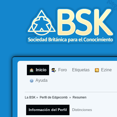
  Inicio
  Foro
Etiquetas
  Ezine
  Ayuda
La BSK
»
Perfil de Edgecomb 
»
Resumen
Información del Perfil
Distinciones