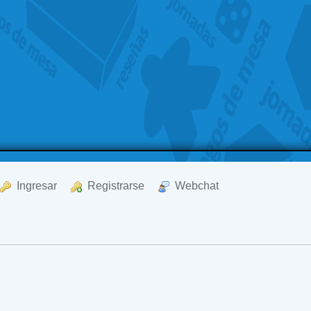
  Ingresar
  Registrarse
  Webchat