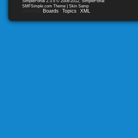
SimplePortal 2.3.5 © 2008-2012, SimplePortal
SMFSimple.com Theme | Skin Samp
Sitemap:
Boards
|
Topics
|
XML