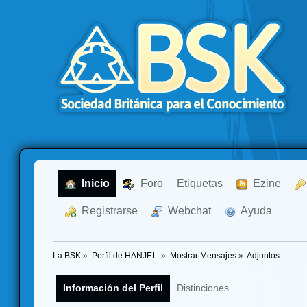
  Inicio
  Foro
Etiquetas
  Ezine
  Registrarse
  Webchat
  Ayuda
La BSK
»
Perfil de HANJEL 
»
Mostrar Mensajes
»
Adjuntos
Información del Perfil
Distinciones