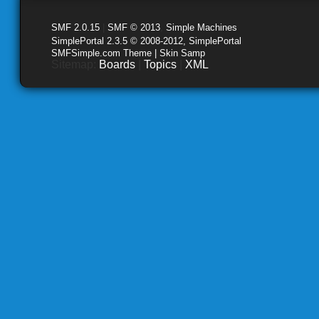
SMF 2.0.15
|
SMF © 2013
,
Simple Machines
SimplePortal 2.3.5 © 2008-2012, SimplePortal
SMFSimple.com Theme | Skin Samp
Sitemap:
Boards
|
Topics
|
XML