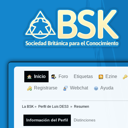
  Inicio
  Foro
Etiquetas
  Ezine
  Registrarse
  Webchat
  Ayuda
La BSK
»
Perfil de Luis DES3 
»
Resumen
Información del Perfil
Distinciones