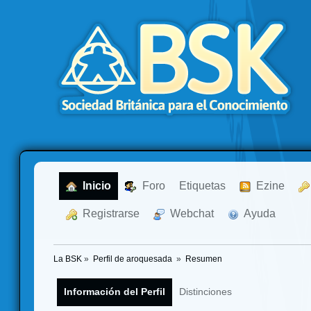
  Inicio
  Foro
Etiquetas
  Ezine
  Registrarse
  Webchat
  Ayuda
La BSK
»
Perfil de aroquesada 
»
Resumen
Información del Perfil
Distinciones