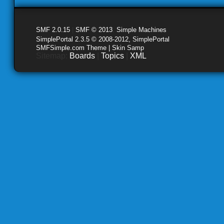
SMF 2.0.15
|
SMF © 2013
,
Simple Machines
SimplePortal 2.3.5 © 2008-2012, SimplePortal
SMFSimple.com Theme | Skin Samp
Sitemap:
Boards
|
Topics
|
XML