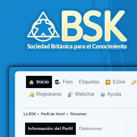
  Inicio
  Foro
Etiquetas
  Ezine
  Registrarse
  Webchat
  Ayuda
La BSK
»
Perfil de Xerof 
»
Resumen
Información del Perfil
Distinciones