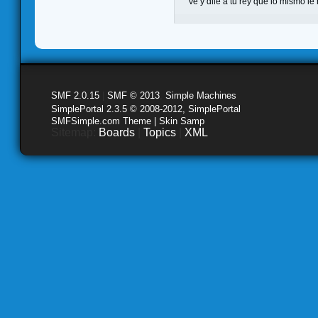
Ve y dile a tu rey que lo mismo le
SMF 2.0.15
|
SMF © 2013
,
Simple Machines
SimplePortal 2.3.5 © 2008-2012, SimplePortal
SMFSimple.com Theme | Skin Samp
Sitemap:
Boards
|
Topics
|
XML