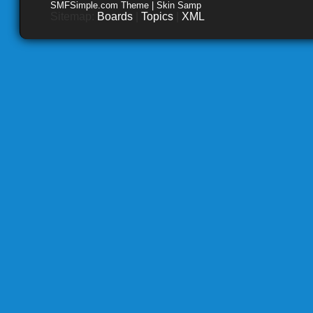
SMFSimple.com Theme | Skin Samp
Sitemap:
Boards
|
Topics
|
XML