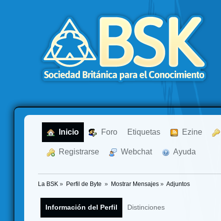
  Inicio
  Foro
Etiquetas
  Ezine
  Registrarse
  Webchat
  Ayuda
La BSK
»
Perfil de Byte 
»
Mostrar Mensajes
»
Adjuntos
Información del Perfil
Distinciones