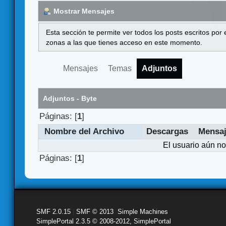
Mostrar Mensajes
Esta sección te permite ver todos los posts escritos por
zonas a las que tienes acceso en este momento.
Mensajes
Temas
Adjuntos
Adjuntos - Byte
Páginas: [
1
]
Nombre del Archivo
Descargas
Mensa
El usuario aún no
Páginas: [
1
]
SMF 2.0.15
|
SMF © 2013
,
Simple Machines
SimplePortal 2.3.5 © 2008-2012, SimplePortal