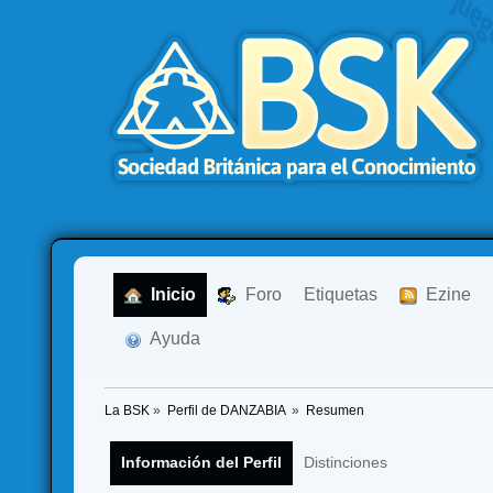
  Inicio
  Foro
Etiquetas
  Ezine
  Ayuda
La BSK
»
Perfil de DANZABIA 
»
Resumen
Información del Perfil
Distinciones