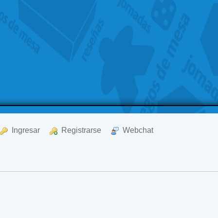
  Ingresar
  Registrarse
  Webchat