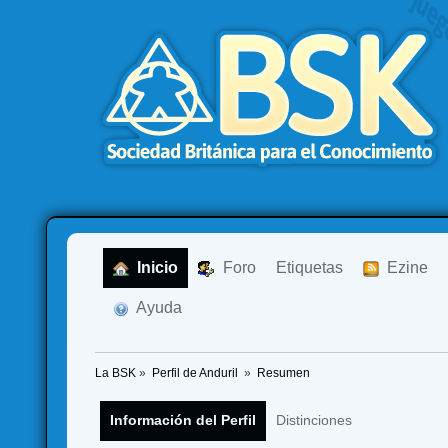
  Inicio
  Foro
Etiquetas
  Ezine
  Ayuda
La BSK
»
Perfil de Anduril 
»
Resumen
Información del Perfil
Distinciones