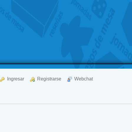
  Ingresar
  Registrarse
  Webchat