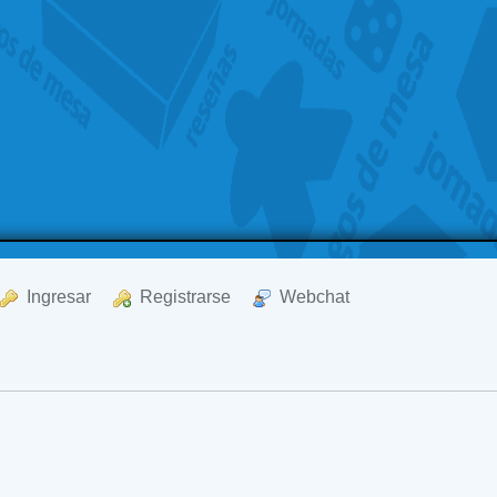
  Ingresar
  Registrarse
  Webchat