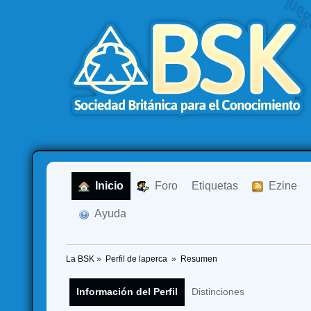
  Inicio
  Foro
Etiquetas
  Ezine
  Ayuda
La BSK
»
Perfil de laperca 
»
Resumen
Información del Perfil
Distinciones