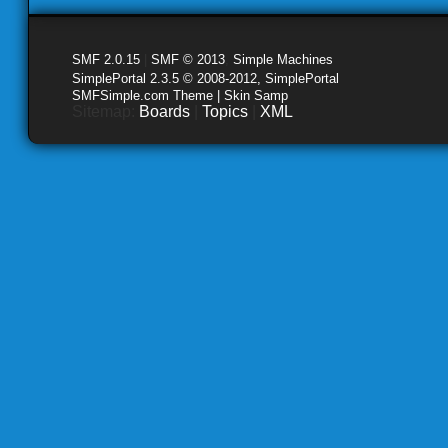
SMF 2.0.15
|
SMF © 2013
,
Simple Machines
SimplePortal 2.3.5 © 2008-2012, SimplePortal
SMFSimple.com Theme | Skin Samp
Sitemap:
Boards
|
Topics
|
XML