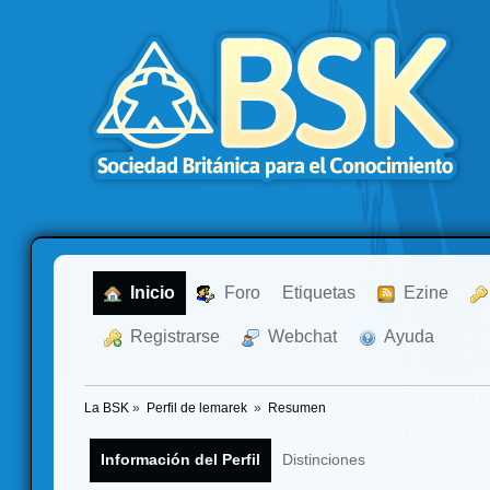
  Inicio
  Foro
Etiquetas
  Ezine
  Registrarse
  Webchat
  Ayuda
La BSK
»
Perfil de lemarek 
»
Resumen
Información del Perfil
Distinciones