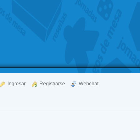
  Ingresar
  Registrarse
  Webchat