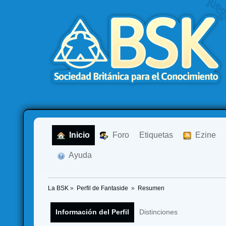
  Inicio
  Foro
Etiquetas
  Ezine
  Ayuda
La BSK
»
Perfil de Fantaside 
»
Resumen
Información del Perfil
Distinciones