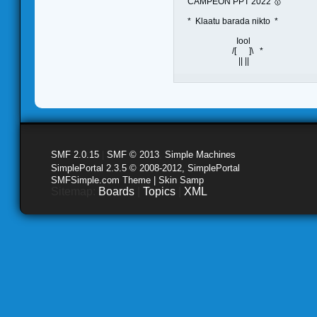
CAMPEON PPT 2022 🥇
* Klaatu barada nikto *
Iool
/[ ]\ *
|| ||
SMF 2.0.15
|
SMF © 2013
,
Simple Machines
SimplePortal 2.3.5 © 2008-2012, SimplePortal
SMFSimple.com Theme | Skin Samp
Sitemap:
Boards
|
Topics
|
XML