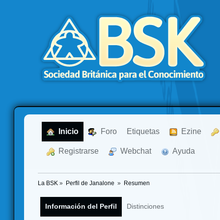
  Inicio
  Foro
Etiquetas
  Ezine
  Registrarse
  Webchat
  Ayuda
La BSK
»
Perfil de Janalone 
»
Resumen
Información del Perfil
Distinciones