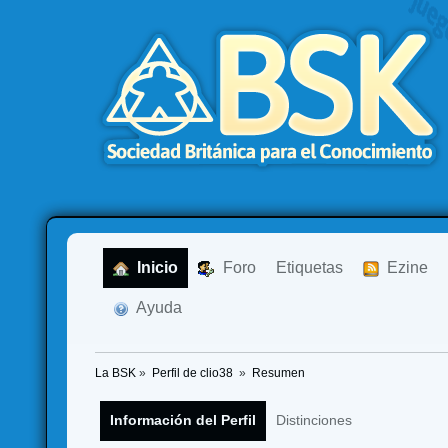
  Inicio
  Foro
Etiquetas
  Ezine
  Ayuda
La BSK
»
Perfil de clio38 
»
Resumen
Información del Perfil
Distinciones