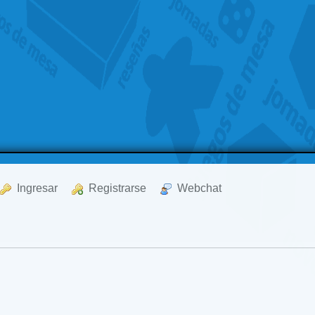
  Ingresar
  Registrarse
  Webchat