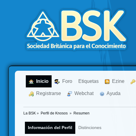
  Inicio
  Foro
Etiquetas
  Ezine
  Registrarse
  Webchat
  Ayuda
La BSK
»
Perfil de Knosos 
»
Resumen
Información del Perfil
Distinciones