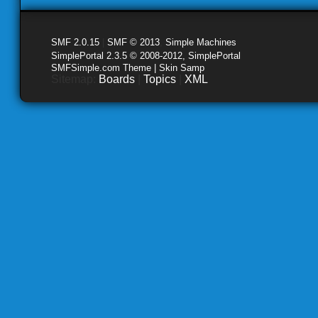
SMF 2.0.15
|
SMF © 2013
,
Simple Machines
SimplePortal 2.3.5 © 2008-2012, SimplePortal
SMFSimple.com Theme | Skin Samp
Sitemap:
Boards
|
Topics
|
XML