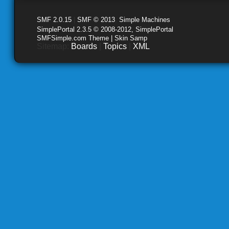
SMF 2.0.15
|
SMF © 2013
,
Simple Machines
SimplePortal 2.3.5 © 2008-2012, SimplePortal
SMFSimple.com Theme | Skin Samp
Sitemap:
Boards
|
Topics
|
XML