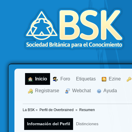
  Inicio
  Foro
Etiquetas
  Ezine
  Registrarse
  Webchat
  Ayuda
La BSK
»
Perfil de Overbrained 
»
Resumen
Información del Perfil
Distinciones