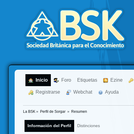
  Inicio
  Foro
Etiquetas
  Ezine
  Registrarse
  Webchat
  Ayuda
La BSK
»
Perfil de Sorgar 
»
Resumen
Información del Perfil
Distinciones