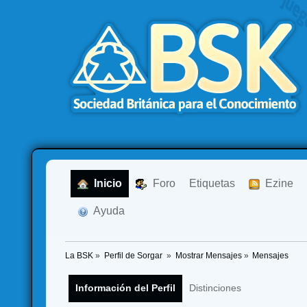
  Inicio
  Foro
Etiquetas
  Ezine
  Ayuda
La BSK
»
Perfil de Sorgar 
»
Mostrar Mensajes
»
Mensajes
Información del Perfil
Distinciones