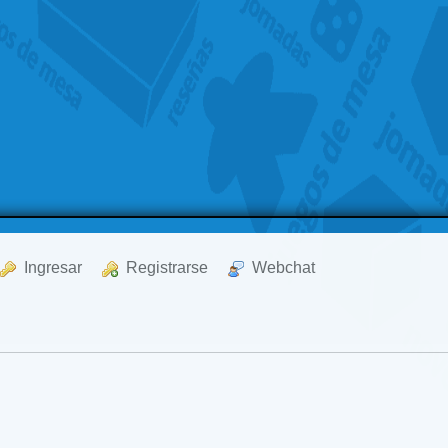
  Ingresar
  Registrarse
  Webchat