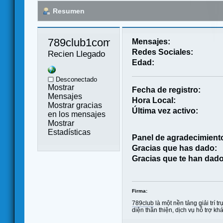
Resumen
789club1comcoo 
Mensajes:
Redes Sociales:
Recien Llegado
Edad:
Desconectado
Mostrar
Fecha de registro:
Mensajes
Hora Local:
Mostrar gracias
Última vez activo:
en los mensajes
Mostrar
Estadísticas
Panel de agradecimient
Gracias que has dado:
Gracias que te han dado
Firma:
789club
là một nền tảng giải trí 
diện thân thiện, dịch vụ hỗ trợ k