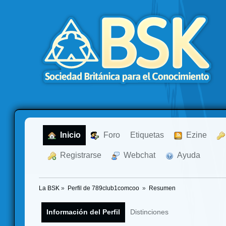
  Inicio
  Foro
Etiquetas
  Ezine
  Registrarse
  Webchat
  Ayuda
La BSK
»
Perfil de 789club1comcoo 
»
Resumen
Información del Perfil
Distinciones