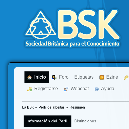
  Inicio
  Foro
Etiquetas
  Ezine
  Registrarse
  Webchat
  Ayuda
La BSK
»
Perfil de albeitar 
»
Resumen
Información del Perfil
Distinciones