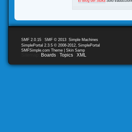
El Blog del Stuka
Sólo traduccion
SMF 2.0.15
|
SMF © 2013
,
Simple Machines
SimplePortal 2.3.5 © 2008-2012, SimplePortal
SMFSimple.com Theme | Skin Samp
Sitemap:
Boards
|
Topics
|
XML