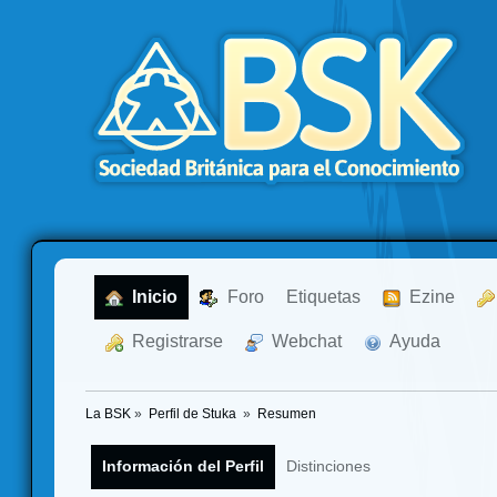
  Inicio
  Foro
Etiquetas
  Ezine
  Registrarse
  Webchat
  Ayuda
La BSK
»
Perfil de Stuka 
»
Resumen
Información del Perfil
Distinciones