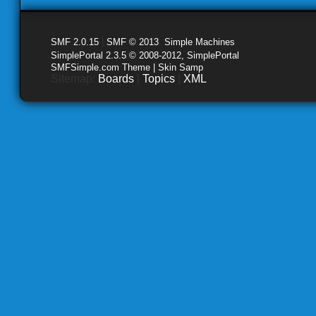
SMF 2.0.15
|
SMF © 2013
,
Simple Machines
SimplePortal 2.3.5 © 2008-2012, SimplePortal
SMFSimple.com Theme | Skin Samp
Sitemap:
Boards
|
Topics
|
XML