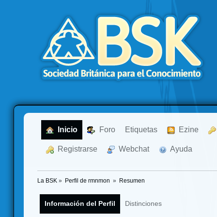
  Inicio
  Foro
Etiquetas
  Ezine
  Registrarse
  Webchat
  Ayuda
La BSK
»
Perfil de rmnmon 
»
Resumen
Información del Perfil
Distinciones