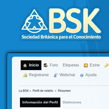
  Inicio
  Foro
Etiquetas
  Ezine
  Registrarse
  Webchat
  Ayuda
La BSK
»
Perfil de netello 
»
Resumen
Información del Perfil
Distinciones