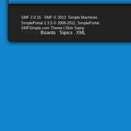
SMF 2.0.15
|
SMF © 2013
,
Simple Machines
SimplePortal 2.3.5 © 2008-2012, SimplePortal
SMFSimple.com Theme | Skin Samp
Sitemap:
Boards
|
Topics
|
XML