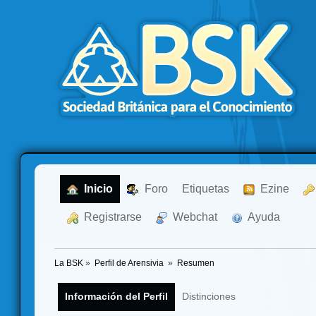
  Inicio
  Foro
Etiquetas
  Ezine
  Registrarse
  Webchat
  Ayuda
La BSK
»
Perfil de Arensivia 
»
Resumen
Información del Perfil
Distinciones