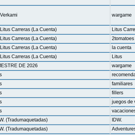
n Verkami
wargame
Litus Carreras (La Cuenta)
Litus Carr
Litus Carreras (La Cuenta)
2tomatoes
Litus Carreras (La Cuenta)
la cuenta
Litus Carreras (La Cuenta)
Litus
ESTRE DE 2026
wargame
s
recomenda
s
familiares
s
fillers
s
juegos de 
s
vacacione
DW. (Tradumaquetadas)
IDW.
DW. (Tradumaquetadas)
Adventure