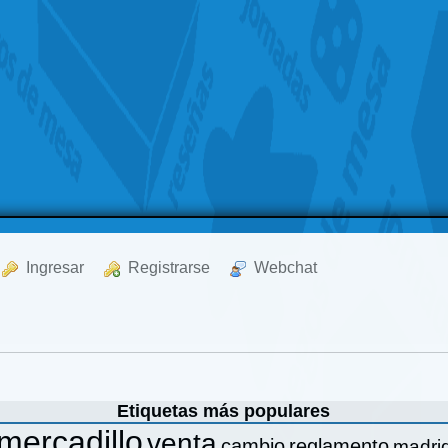
  Ingresar
  Registrarse
  Webchat
Etiquetas más populares
mercadillo
venta
cambio
reglamento
madri