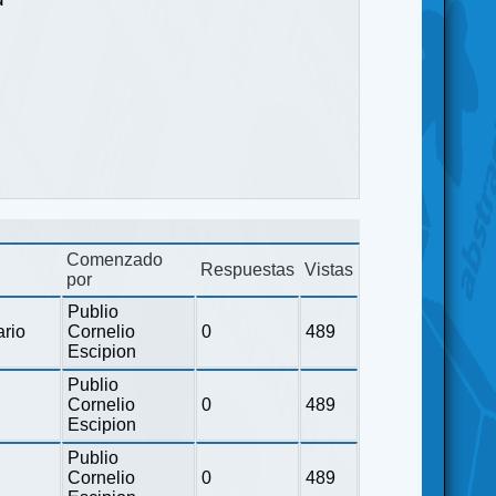
Comenzado
Respuestas
Vistas
por
Publio
ario
Cornelio
0
489
Escipion
Publio
Cornelio
0
489
Escipion
Publio
Cornelio
0
489