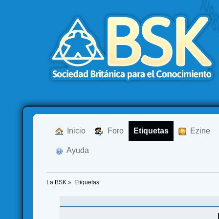
  Inicio
  Foro
Etiquetas
  Ezine
  Ayuda
La BSK
»
Etiquetas