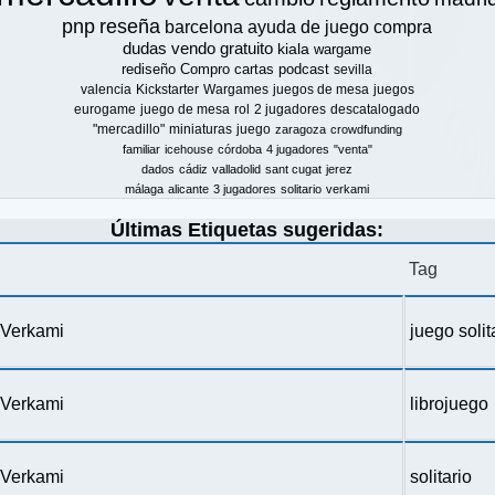
pnp
reseña
barcelona
ayuda de juego
compra
dudas
vendo
gratuito
kiala
wargame
rediseño
Compro
cartas
podcast
sevilla
valencia
Kickstarter
Wargames
juegos de mesa
juegos
eurogame
juego de mesa
rol
2 jugadores
descatalogado
"mercadillo"
miniaturas
juego
zaragoza
crowdfunding
familiar
icehouse
córdoba
4 jugadores
"venta"
dados
cádiz
valladolid
sant cugat
jerez
málaga
alicante
3 jugadores
solitario
verkami
Últimas Etiquetas sugeridas:
Tag
n Verkami
juego solit
n Verkami
librojuego
n Verkami
solitario