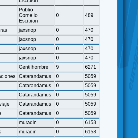
Escipion
Publio
Cornelio
0
489
Escipion
eras
jaxsnop
0
470
jaxsnop
0
470
jaxsnop
0
470
jaxsnop
0
470
Gentilhombre
9
6271
ciones
Catarandamus
0
5059
Catarandamus
0
5059
Catarandamus
0
5059
viaje
Catarandamus
0
5059
s
Catarandamus
0
5059
muradin
0
6158
s
muradin
0
6158