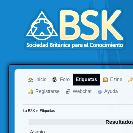
  Inicio
  Foro
Etiquetas
  Ezine
  Registrarse
  Webchat
  Ayuda
La BSK
»
Etiquetas
Resultado
Asunto