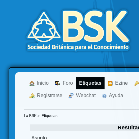
  Inicio
  Foro
Etiquetas
  Ezine
  Registrarse
  Webchat
  Ayuda
La BSK
»
Etiquetas
Resulta
Asunto