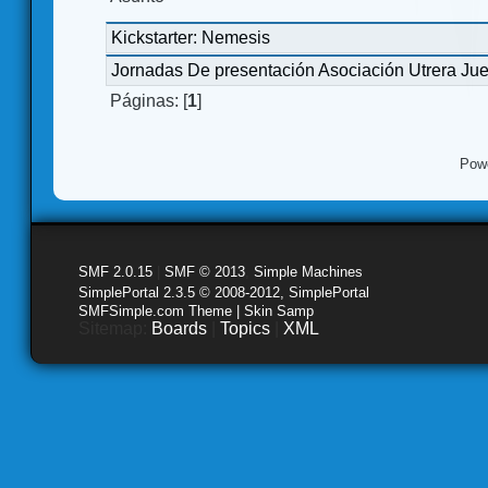
Kickstarter: Nemesis
Jornadas De presentación Asociación Utrera Ju
Páginas: [
1
]
Pow
SMF 2.0.15
|
SMF © 2013
,
Simple Machines
SimplePortal 2.3.5 © 2008-2012, SimplePortal
SMFSimple.com Theme | Skin Samp
Sitemap:
Boards
|
Topics
|
XML