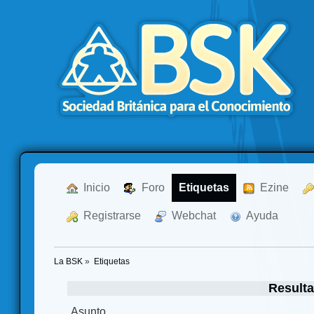
  Inicio
  Foro
Etiquetas
  Ezine
  Registrarse
  Webchat
  Ayuda
La BSK
»
Etiquetas
Result
Asunto